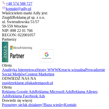
+48 574 588 727
kontakt@adly.pl
Właścicielem marki Adly jest:
ZnajdźReklamę.pl sp. z o.o.
ul. Świeradowska 51/57
50-559 Wrocław
NIP: 898 22 01 766
REGON: 022001057
Partnerzy
Oferta
Analityka Internetowa
Strony WWW
Kreacja wizualna
Prowadzenie
Social Mediów
Content Marketing
ODWIEDŹ NAS NA
znajdzreklame.pl
|
akademiaooh.pl
Oferta
Reklama Google Ads
Reklama Microsoft Ads
Reklama Allegro
Ads
Reklama Facebook Ads
Dowiedz się więcej
Poznajmy się
Jak działamy?
Baza wiedzy
Kontakt