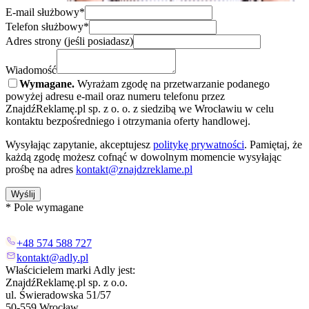
E-mail służbowy*
Telefon służbowy*
Adres strony (jeśli posiadasz)
Wiadomość
Wymagane.
Wyrażam zgodę na przetwarzanie podanego
powyżej adresu e-mail oraz numeru telefonu przez
ZnajdźReklamę.pl sp. z o. o. z siedzibą we Wrocławiu w celu
kontaktu bezpośredniego i otrzymania oferty handlowej.
Wysyłając zapytanie, akceptujesz
politykę prywatności
. Pamiętaj, że
każdą zgodę możesz cofnąć w dowolnym momencie wysyłając
prośbę na adres
kontakt@znajdzreklame.pl
Wyślij
* Pole wymagane
+48 574 588 727
kontakt@adly.pl
Właścicielem marki Adly jest:
ZnajdźReklamę.pl sp. z o.o.
ul. Świeradowska 51/57
50-559 Wrocław