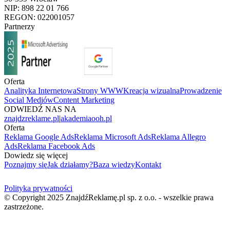
NIP: 898 22 01 766
REGON: 022001057
Partnerzy
Oferta
Analityka Internetowa
Strony WWW
Kreacja wizualna
Prowadzenie
Social Mediów
Content Marketing
ODWIEDŹ NAS NA
znajdzreklame.pl
|
akademiaooh.pl
Oferta
Reklama Google Ads
Reklama Microsoft Ads
Reklama Allegro
Ads
Reklama Facebook Ads
Dowiedz się więcej
Poznajmy się
Jak działamy?
Baza wiedzy
Kontakt
Polityka prywatności
© Copyright 2025 ZnajdźReklamę.pl sp. z o.o. - wszelkie prawa
zastrzeżone.