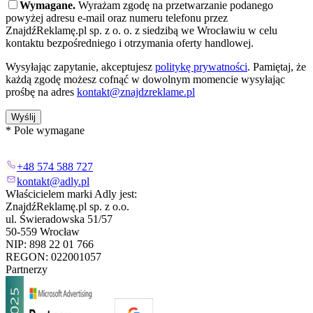
Wymagane.
Wyrażam zgodę na przetwarzanie podanego
powyżej adresu e-mail oraz numeru telefonu przez
ZnajdźReklamę.pl sp. z o. o. z siedzibą we Wrocławiu w celu
kontaktu bezpośredniego i otrzymania oferty handlowej.
Wysyłając zapytanie, akceptujesz
politykę prywatności
. Pamiętaj, że
każdą zgodę możesz cofnąć w dowolnym momencie wysyłając
prośbę na adres
kontakt@znajdzreklame.pl
Wyślij
* Pole wymagane
+48 574 588 727
kontakt@adly.pl
Właścicielem marki Adly jest:
ZnajdźReklamę.pl sp. z o.o.
ul. Świeradowska 51/57
50-559 Wrocław
NIP: 898 22 01 766
REGON: 022001057
Partnerzy