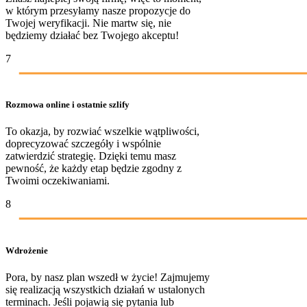
w którym przesyłamy nasze propozycje do
Twojej weryfikacji. Nie martw się, nie
będziemy działać bez Twojego akceptu!
7
Rozmowa online i ostatnie szlify
To okazja, by rozwiać wszelkie wątpliwości,
doprecyzować szczegóły i wspólnie
zatwierdzić strategię. Dzięki temu masz
pewność, że każdy etap będzie zgodny z
Twoimi oczekiwaniami.
8
Wdrożenie
Pora, by nasz plan wszedł w życie! Zajmujemy
się realizacją wszystkich działań w ustalonych
terminach. Jeśli pojawią się pytania lub