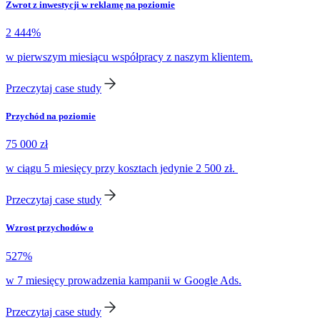
Zwrot z inwestycji w reklamę na poziomie
2 444%
w pierwszym miesiącu współpracy z naszym klientem.
Przeczytaj case study
Przychód na poziomie
75 000 zł
w ciągu 5 miesięcy przy kosztach jedynie 2 500 zł.
Przeczytaj case study
Wzrost przychodów o
527%
w 7 miesięcy prowadzenia kampanii w Google Ads.
Przeczytaj case study