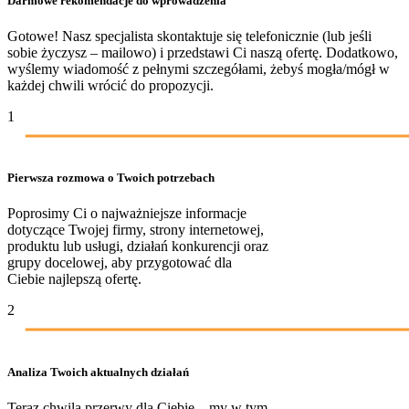
Darmowe rekomendacje do wprowadzenia
Gotowe! Nasz specjalista skontaktuje się telefonicznie (lub jeśli
sobie życzysz – mailowo) i przedstawi Ci naszą ofertę. Dodatkowo,
wyślemy wiadomość z pełnymi szczegółami, żebyś mogła/mógł w
każdej chwili wrócić do propozycji.
1
Pierwsza rozmowa o Twoich potrzebach
Poprosimy Ci o najważniejsze informacje
dotyczące Twojej firmy, strony internetowej,
produktu lub usługi, działań konkurencji oraz
grupy docelowej, aby przygotować dla
Ciebie najlepszą ofertę.
2
Analiza Twoich aktualnych działań
Teraz chwila przerwy dla Ciebie – my w tym