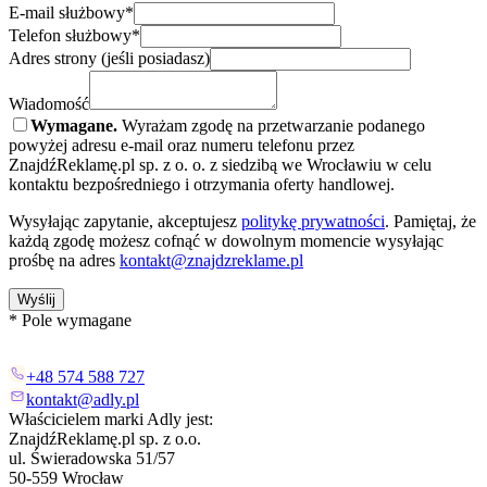
E-mail służbowy*
Telefon służbowy*
Adres strony (jeśli posiadasz)
Wiadomość
Wymagane.
Wyrażam zgodę na przetwarzanie podanego
powyżej adresu e-mail oraz numeru telefonu przez
ZnajdźReklamę.pl sp. z o. o. z siedzibą we Wrocławiu w celu
kontaktu bezpośredniego i otrzymania oferty handlowej.
Wysyłając zapytanie, akceptujesz
politykę prywatności
. Pamiętaj, że
każdą zgodę możesz cofnąć w dowolnym momencie wysyłając
prośbę na adres
kontakt@znajdzreklame.pl
Wyślij
* Pole wymagane
+48 574 588 727
kontakt@adly.pl
Właścicielem marki Adly jest:
ZnajdźReklamę.pl sp. z o.o.
ul. Świeradowska 51/57
50-559 Wrocław