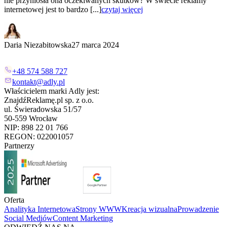
nie przyniosła ona oczekiwanych skutków? W świecie reklamy
internetowej jest to bardzo [...]
czytaj więcej
Daria Niezabitowska
27 marca 2024
+48 574 588 727
kontakt@adly.pl
Właścicielem marki Adly jest:
ZnajdźReklamę.pl sp. z o.o.
ul. Świeradowska 51/57
50-559 Wrocław
NIP: 898 22 01 766
REGON: 022001057
Partnerzy
Oferta
Analityka Internetowa
Strony WWW
Kreacja wizualna
Prowadzenie
Social Mediów
Content Marketing