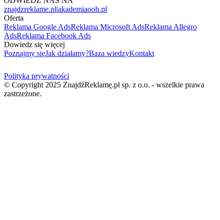
ODWIEDŹ NAS NA
znajdzreklame.pl
|
akademiaooh.pl
Oferta
Reklama Google Ads
Reklama Microsoft Ads
Reklama Allegro
Ads
Reklama Facebook Ads
Dowiedz się więcej
Poznajmy się
Jak działamy?
Baza wiedzy
Kontakt
Polityka prywatności
© Copyright 2025 ZnajdźReklamę.pl sp. z o.o. - wszelkie prawa
zastrzeżone.