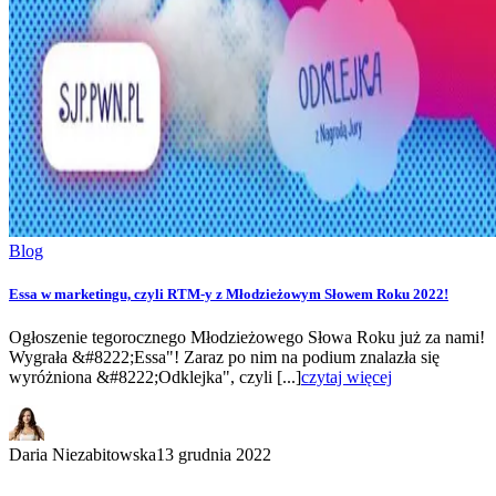
Blog
Essa w marketingu, czyli RTM-y z Młodzieżowym Słowem Roku 2022!
Ogłoszenie tegorocznego Młodzieżowego Słowa Roku już za nami!
Wygrała &#8222;Essa"! Zaraz po nim na podium znalazła się
wyróżniona &#8222;Odklejka", czyli [...]
czytaj więcej
Daria Niezabitowska
13 grudnia 2022