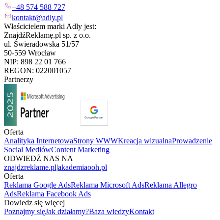
+48 574 588 727
kontakt@adly.pl
Właścicielem marki Adly jest:
ZnajdźReklamę.pl sp. z o.o.
ul. Świeradowska 51/57
50-559 Wrocław
NIP: 898 22 01 766
REGON: 022001057
Partnerzy
Oferta
Analityka Internetowa
Strony WWW
Kreacja wizualna
Prowadzenie
Social Mediów
Content Marketing
ODWIEDŹ NAS NA
znajdzreklame.pl
|
akademiaooh.pl
Oferta
Reklama Google Ads
Reklama Microsoft Ads
Reklama Allegro
Ads
Reklama Facebook Ads
Dowiedz się więcej
Poznajmy się
Jak działamy?
Baza wiedzy
Kontakt