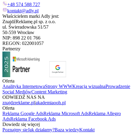
+48 574 588 727
kontakt@adly.pl
Właścicielem marki Adly jest:
ZnajdźReklamę.pl sp. z o.o.
ul. Świeradowska 51/57
50-559 Wrocław
NIP: 898 22 01 766
REGON: 022001057
Partnerzy
Oferta
Analityka Internetowa
Strony WWW
Kreacja wizualna
Prowadzenie
Social Mediów
Content Marketing
ODWIEDŹ NAS NA
znajdzreklame.pl
|
akademiaooh.pl
Oferta
Reklama Google Ads
Reklama Microsoft Ads
Reklama Allegro
Ads
Reklama Facebook Ads
Dowiedz się więcej
Poznajmy się
Jak działamy?
Baza wiedzy
Kontakt