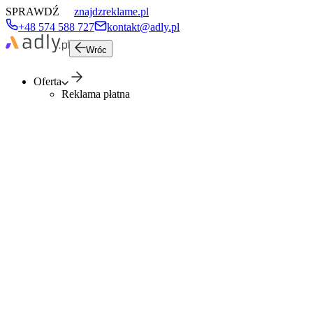
SPRAWDŹ
znajdzreklame.pl
+48 574 588 727
kontakt@adly.pl
Wróc
Oferta
Reklama płatna