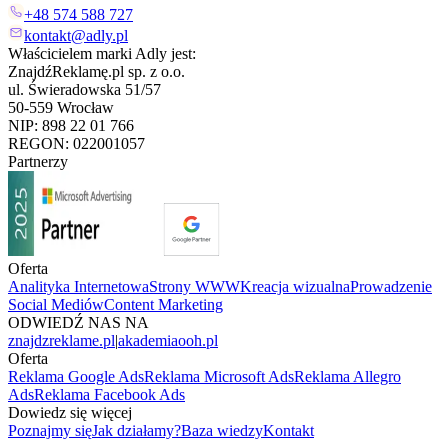
+48 574 588 727
kontakt@adly.pl
Właścicielem marki Adly jest:
ZnajdźReklamę.pl sp. z o.o.
ul. Świeradowska 51/57
50-559 Wrocław
NIP: 898 22 01 766
REGON: 022001057
Partnerzy
Oferta
Analityka Internetowa
Strony WWW
Kreacja wizualna
Prowadzenie
Social Mediów
Content Marketing
ODWIEDŹ NAS NA
znajdzreklame.pl
|
akademiaooh.pl
Oferta
Reklama Google Ads
Reklama Microsoft Ads
Reklama Allegro
Ads
Reklama Facebook Ads
Dowiedz się więcej
Poznajmy się
Jak działamy?
Baza wiedzy
Kontakt