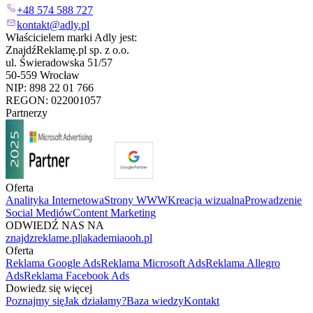
+48 574 588 727
kontakt@adly.pl
Właścicielem marki Adly jest:
ZnajdźReklamę.pl sp. z o.o.
ul. Świeradowska 51/57
50-559 Wrocław
NIP: 898 22 01 766
REGON: 022001057
Partnerzy
Oferta
Analityka Internetowa
Strony WWW
Kreacja wizualna
Prowadzenie
Social Mediów
Content Marketing
ODWIEDŹ NAS NA
znajdzreklame.pl
|
akademiaooh.pl
Oferta
Reklama Google Ads
Reklama Microsoft Ads
Reklama Allegro
Ads
Reklama Facebook Ads
Dowiedz się więcej
Poznajmy się
Jak działamy?
Baza wiedzy
Kontakt