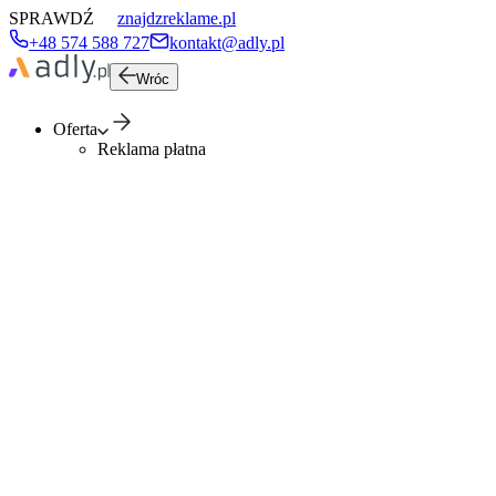
SPRAWDŹ
znajdzreklame.pl
+48 574 588 727
kontakt@adly.pl
Wróc
Oferta
Reklama płatna