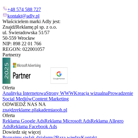
+48 574 588 727
kontakt@adly.pl
Właścicielem marki Adly jest:
ZnajdźReklamę.pl sp. z o.o.
ul. Świeradowska 51/57
50-559 Wrocław
NIP: 898 22 01 766
REGON: 022001057
Partnerzy
Oferta
Analityka Internetowa
Strony WWW
Kreacja wizualna
Prowadzenie
Social Mediów
Content Marketing
ODWIEDŹ NAS NA
znajdzreklame.pl
|
akademiaooh.pl
Oferta
Reklama Google Ads
Reklama Microsoft Ads
Reklama Allegro
Ads
Reklama Facebook Ads
Dowiedz się więcej
Poznajmy się
Jak działamy?
Baza wiedzy
Kontakt