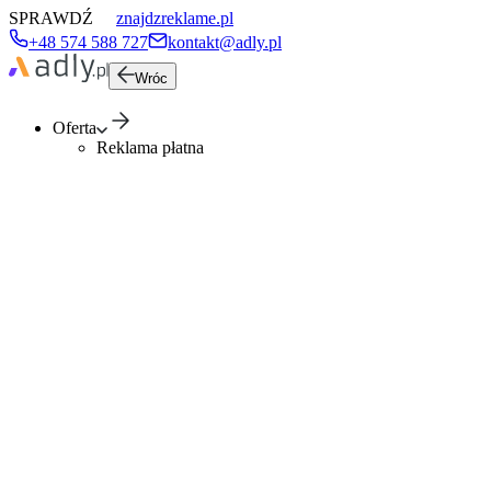
SPRAWDŹ
znajdzreklame.pl
+48 574 588 727
kontakt@adly.pl
Wróc
Oferta
Reklama płatna