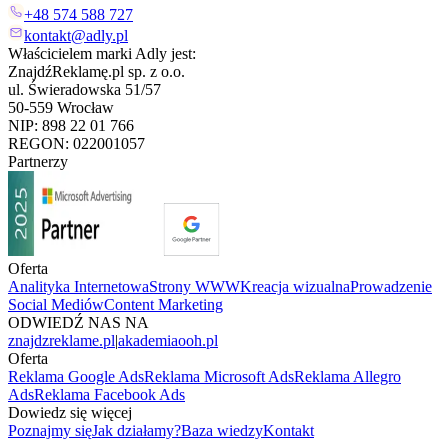
+48 574 588 727
kontakt@adly.pl
Właścicielem marki Adly jest:
ZnajdźReklamę.pl sp. z o.o.
ul. Świeradowska 51/57
50-559 Wrocław
NIP: 898 22 01 766
REGON: 022001057
Partnerzy
Oferta
Analityka Internetowa
Strony WWW
Kreacja wizualna
Prowadzenie
Social Mediów
Content Marketing
ODWIEDŹ NAS NA
znajdzreklame.pl
|
akademiaooh.pl
Oferta
Reklama Google Ads
Reklama Microsoft Ads
Reklama Allegro
Ads
Reklama Facebook Ads
Dowiedz się więcej
Poznajmy się
Jak działamy?
Baza wiedzy
Kontakt