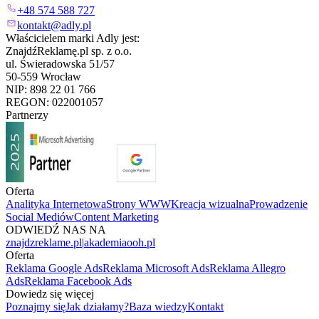
+48 574 588 727
kontakt@adly.pl
Właścicielem marki Adly jest:
ZnajdźReklamę.pl sp. z o.o.
ul. Świeradowska 51/57
50-559 Wrocław
NIP: 898 22 01 766
REGON: 022001057
Partnerzy
Oferta
Analityka Internetowa
Strony WWW
Kreacja wizualna
Prowadzenie
Social Mediów
Content Marketing
ODWIEDŹ NAS NA
znajdzreklame.pl
|
akademiaooh.pl
Oferta
Reklama Google Ads
Reklama Microsoft Ads
Reklama Allegro
Ads
Reklama Facebook Ads
Dowiedz się więcej
Poznajmy się
Jak działamy?
Baza wiedzy
Kontakt