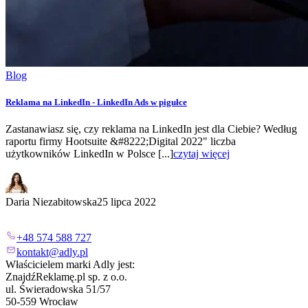
Blog
Reklama na LinkedIn - LinkedIn Ads w pigułce
Zastanawiasz się, czy reklama na LinkedIn jest dla Ciebie? Według
raportu firmy Hootsuite &#8222;Digital 2022" liczba
użytkowników LinkedIn w Polsce [...]
czytaj więcej
Daria Niezabitowska
25 lipca 2022
+48 574 588 727
kontakt@adly.pl
Właścicielem marki Adly jest:
ZnajdźReklamę.pl sp. z o.o.
ul. Świeradowska 51/57
50-559 Wrocław