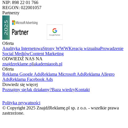
NIP: 898 22 01 766
REGON: 022001057
Partnerzy
Oferta
Analityka Internetowa
Strony WWW
Kreacja wizualna
Prowadzenie
Social Mediów
Content Marketing
ODWIEDŹ NAS NA
znajdzreklame.pl
|
akademiaooh.pl
Oferta
Reklama Google Ads
Reklama Microsoft Ads
Reklama Allegro
Ads
Reklama Facebook Ads
Dowiedz się więcej
Poznajmy się
Jak działamy?
Baza wiedzy
Kontakt
Polityka prywatności
© Copyright 2025 ZnajdźReklamę.pl sp. z o.o. - wszelkie prawa
zastrzeżone.