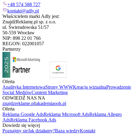
+48 574 588 727
kontakt@adly.pl
Właścicielem marki Adly jest:
ZnajdźReklamę.pl sp. z o.o.
ul. Świeradowska 51/57
50-559 Wrocław
NIP: 898 22 01 766
REGON: 022001057
Partnerzy
Oferta
Analityka Internetowa
Strony WWW
Kreacja wizualna
Prowadzenie
Social Mediów
Content Marketing
ODWIEDŹ NAS NA
znajdzreklame.pl
|
akademiaooh.pl
Oferta
Reklama Google Ads
Reklama Microsoft Ads
Reklama Allegro
Ads
Reklama Facebook Ads
Dowiedz się więcej
Poznajmy się
Jak działamy?
Baza wiedzy
Kontakt