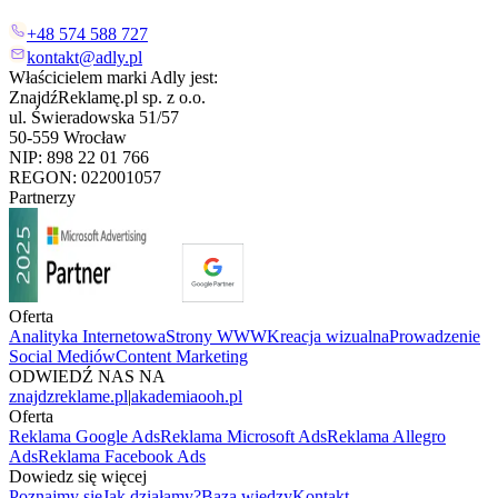
+48 574 588 727
kontakt@adly.pl
Właścicielem marki Adly jest:
ZnajdźReklamę.pl sp. z o.o.
ul. Świeradowska 51/57
50-559 Wrocław
NIP: 898 22 01 766
REGON: 022001057
Partnerzy
Oferta
Analityka Internetowa
Strony WWW
Kreacja wizualna
Prowadzenie
Social Mediów
Content Marketing
ODWIEDŹ NAS NA
znajdzreklame.pl
|
akademiaooh.pl
Oferta
Reklama Google Ads
Reklama Microsoft Ads
Reklama Allegro
Ads
Reklama Facebook Ads
Dowiedz się więcej
Poznajmy się
Jak działamy?
Baza wiedzy
Kontakt