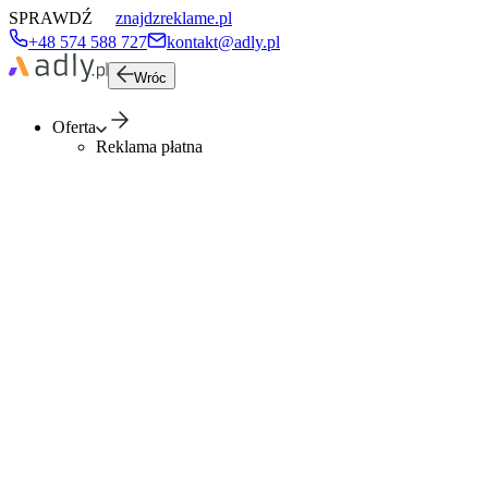
SPRAWDŹ
znajdzreklame.pl
+48 574 588 727
kontakt@adly.pl
Wróc
Oferta
Reklama płatna