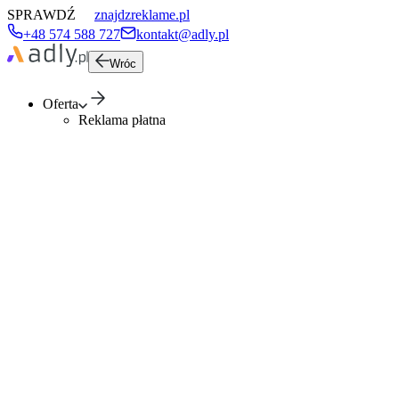
SPRAWDŹ
znajdzreklame.pl
+48 574 588 727
kontakt@adly.pl
Wróc
Oferta
Reklama płatna