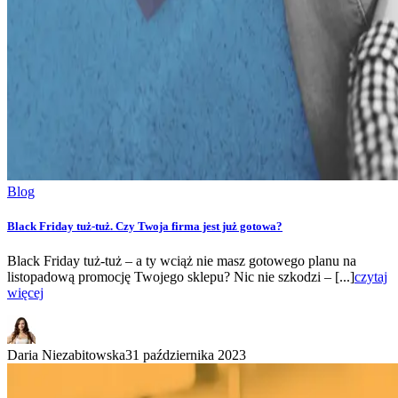
Blog
Black Friday tuż-tuż. Czy Twoja firma jest już gotowa?
Black Friday tuż-tuż – a ty wciąż nie masz gotowego planu na
listopadową promocję Twojego sklepu? Nic nie szkodzi – [...]
czytaj
więcej
Daria Niezabitowska
31 października 2023