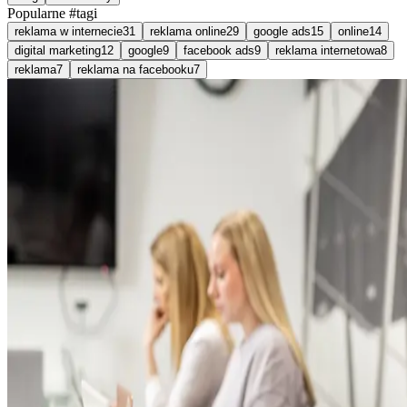
Popularne #tagi
reklama w internecie
31
reklama online
29
google ads
15
online
14
digital marketing
12
google
9
facebook ads
9
reklama internetowa
8
reklama
7
reklama na facebooku
7