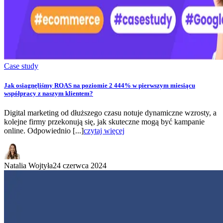
Case study
Jak osiągnęliśmy ROAS na poziomie 2 444% w pierwszym miesiącu
współpracy z naszym klientem?
Digital marketing od dłuższego czasu notuje dynamiczne wzrosty, a
kolejne firmy przekonują się, jak skuteczne mogą być kampanie
online. Odpowiednio [...]
czytaj więcej
Natalia Wojtyła
24 czerwca 2024